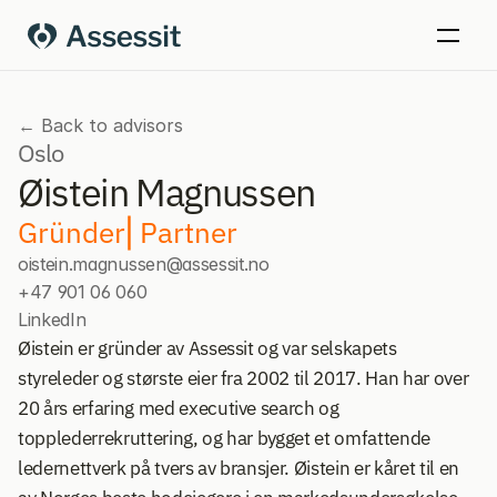
← Back to advisors
Oslo
Øistein Magnussen
Gründer⎢Partner
oistein.magnussen@assessit.no
+47 901 06 060
LinkedIn
Øistein er gründer av Assessit og var selskapets 
styreleder og største eier fra 2002 til 2017. Han har over 
20 års erfaring med executive search og 
topplederrekruttering, og har bygget et omfattende 
ledernettverk på tvers av bransjer. Øistein er kåret til en 