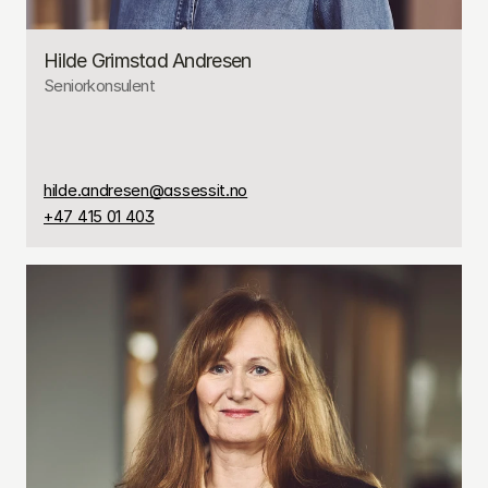
Hilde Grimstad Andresen
Seniorkonsulent
hilde.andresen@assessit.no
+47 415 01 403