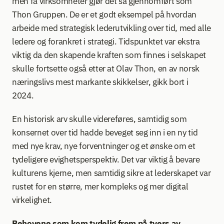
men få virksomheter gjør det så gjennomført som 
Thon Gruppen. De er et godt eksempel på hvordan 
arbeide med strategisk lederutvikling over tid, med alle 
ledere og forankret i strategi. Tidspunktet var ekstra 
viktig da den skapende kraften som finnes i selskapet 
skulle fortsette også etter at Olav Thon, en av norsk 
næringslivs mest markante skikkelser, gikk bort i 
2024.  
En historisk arv skulle videreføres, samtidig som 
konsernet over tid hadde beveget seg inn i en ny tid 
med nye krav, nye forventninger og et ønske om et 
tydeligere evighetsperspektiv. Det var viktig å bevare 
kulturens kjerne, men samtidig sikre at lederskapet var 
rustet for en større, mer kompleks og mer digital 
virkelighet. 
Behovene som kom tydelig frem på tvers av 