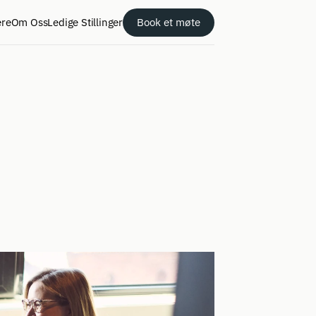
ere
Om Oss
Ledige Stillinger
Book et møte