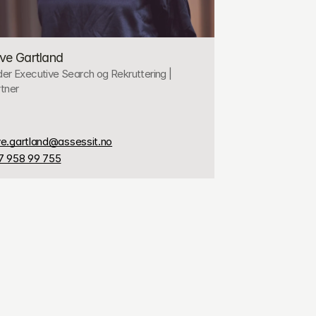
ve Gartland
er Executive Search og Rekruttering | 
tner
ve.gartland@assessit.no
7 958 99 755