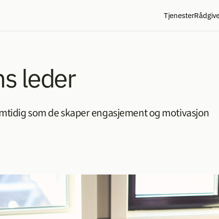
Tjenester
Rådgiv
ns leder
samtidig som de skaper engasjement og motivasjon 