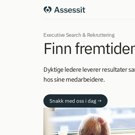
Executive Search & Rekruttering
Finn fremtide
Dyktige ledere leverer resultater 
hos sine medarbeidere.
Snakk med oss i dag →