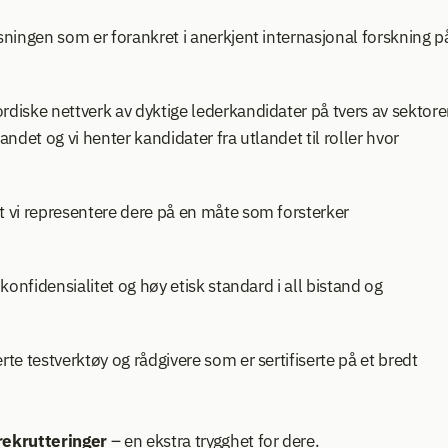
sningen som er forankret i anerkjent internasjonal forskning på
ordiske nettverk av dyktige lederkandidater på tvers av sektorer
landet og vi henter kandidater fra utlandet til roller hvor 
t vi representere dere på en måte som forsterker 
 konfidensialitet og høy etisk standard i all bistand og 
rte testverktøy og rådgivere som er sertifiserte på et bredt 
rekrutteringer 
– en ekstra trygghet for dere.