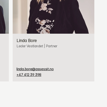
Linda Bore
Leder Vestlandet | Partner
linda.bore@assessit.no
+47 412 39 398