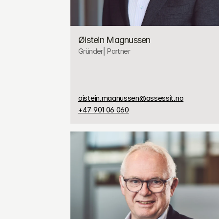
Øistein Magnussen
Gründer⎢Partner
oistein.magnussen@assessit.no
+47 901 06 060