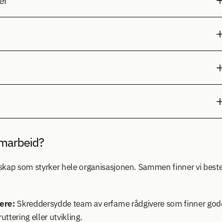
er
amarbeid?
rskap som styrker hele organisasjonen. Sammen finner vi beste
vere:
 Skreddersydde team av erfarne rådgivere som finner gode
ttering eller utvikling.