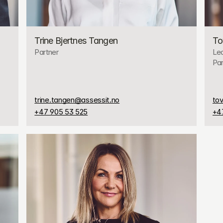
Trine Bjertnes Tangen
To
Partner
Led
Par
trine.tangen@assessit.no
to
+47 905 53 525
+4